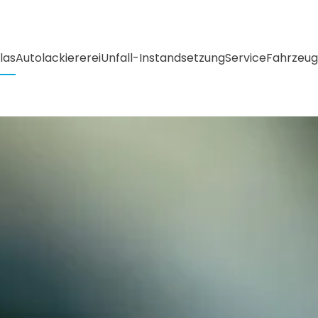
las
Autolackiererei
Unfall-Instandsetzung
Service
Fahrzeug