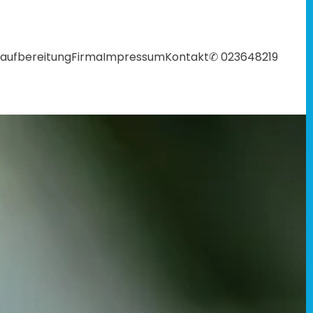
aufbereitung
Firma
Impressum
Kontakt
✆ 023648219