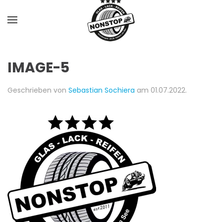
Skip to main content
IMAGE-5
Geschrieben von
Sebastian Sochiera
am
01.07.2022
.