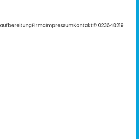
aufbereitung
Firma
Impressum
Kontakt
✆ 023648219