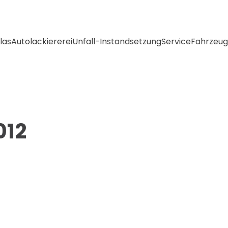
las
Autolackiererei
Unfall-Instandsetzung
Service
Fahrzeug
012