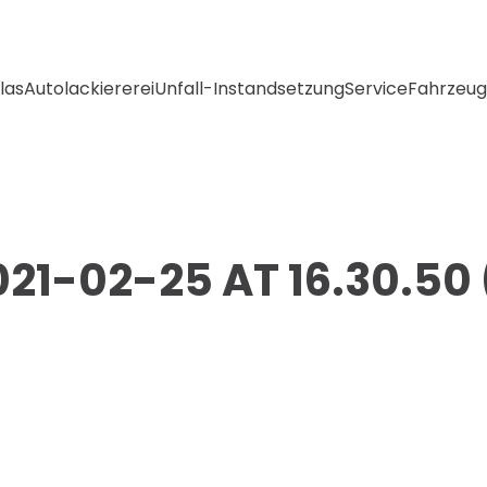
las
Autolackiererei
Unfall-Instandsetzung
Service
Fahrzeug
1-02-25 AT 16.30.50 