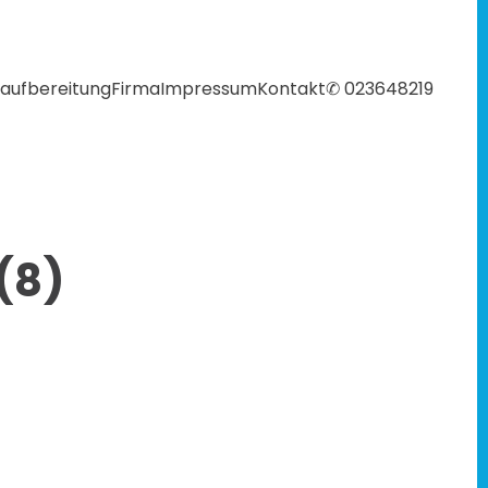
aufbereitung
Firma
Impressum
Kontakt
✆ 023648219
(8)